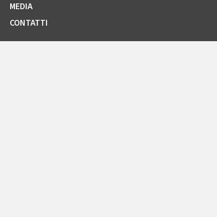
MEDIA
CONTATTI
SOCIETÀ TRASPARENTE
GARE E FORNITORI
COMUNICAZIONI ARERA
LA CARTA DELLA QUALITÀ
SPORTELLO ONLINE
AREA RISERVATA ENTI PUBBLICI