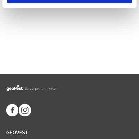
s
o
GEOVEST