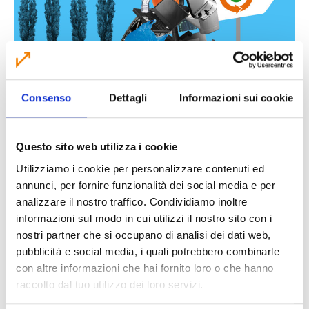
Consenso
Dettagli
Informazioni sui cookie
Rifiutiamo l’abbandono!
Quella dei rifiuti, non smetteremo mai di
Questo sito web utilizza i cookie
ripeterlo, è una questione che si può affrontare
Utilizziamo i cookie per personalizzare contenuti ed
solo collaborando. Nei nostri comuni la
annunci, per fornire funzionalità dei social media e per
raccolta differenziata va bene, ma abbiamo un
analizzare il nostro traffico. Condividiamo inoltre
problema: l’abbandono dei rifiuti ingombranti.
informazioni sul modo in cui utilizzi il nostro sito con i
Per risolverlo abbiamo creato i Centri di
nostri partner che si occupano di analisi dei dati web,
Raccolta. Se dovete liberarvi di un vecchio
pubblicità e social media, i quali potrebbero combinarle
materasso, di un frigorifero e così via, dovete
con altre informazioni che hai fornito loro o che hanno
portarli nei CdR. Ce n’è una a portata di mano
raccolto dal tuo utilizzo dei loro servizi.
vicino a casa vostra.