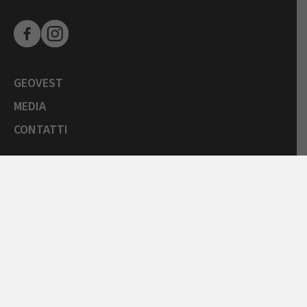
GEOVEST
MEDIA
CONTATTI
SOCIETÀ TRASPARENTE
GARE E FORNITORI
COMUNICAZIONI ARERA
LA CARTA DELLA QUALITÀ
SPORTELLO ONLINE