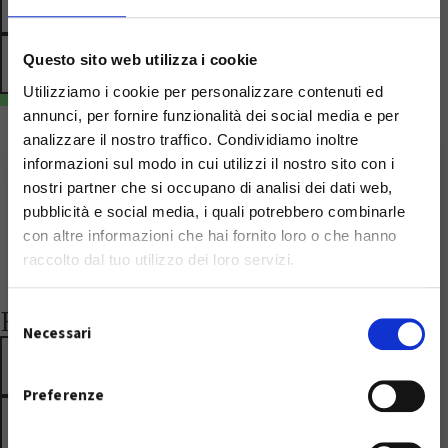
COME SI FA
RICHIEDI COMPOSTIERA
Questo sito web utilizza i cookie
Utilizziamo i cookie per personalizzare contenuti ed
annunci, per fornire funzionalità dei social media e per
analizzare il nostro traffico. Condividiamo inoltre
HO LETTO!
informazioni sul modo in cui utilizzi il nostro sito con i
nostri partner che si occupano di analisi dei dati web,
Temporaneo disservizio
pubblicità e social media, i quali potrebbero combinarle
con altre informazioni che hai fornito loro o che hanno
telefonico dello
raccolto dal tuo utilizzo dei loro servizi.
Sportello Tariffa
Raccolta verde leggero
S
Si informa che il numero telefonico
Necessari
e
dello Sportello Tariffa Rifiuti è
COME FUNZIONA
l
temporaneamente fuori servizio.
e
Preferenze
z
Fino al ripristino della linea, è
RICHIEDI IL SERVIZIO
i
possibile contattare gli operatori al