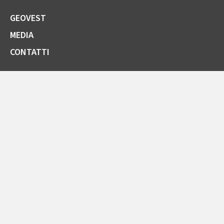
GEOVEST
MEDIA
CONTATTI
SOCIETÀ TRASPARENTE
GARE E FORNITORI
COMUNICAZIONI ARERA
LA CARTA DELLA QUALITÀ
SPORTELLO ONLINE