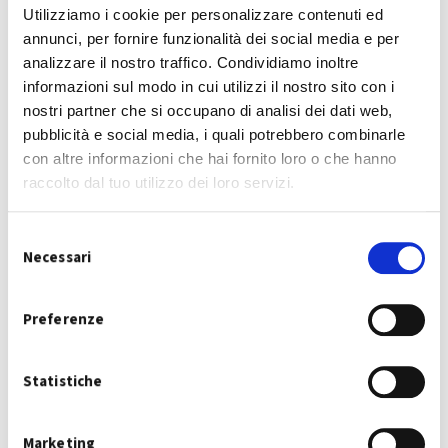
Utilizziamo i cookie per personalizzare contenuti ed
annunci, per fornire funzionalità dei social media e per
analizzare il nostro traffico. Condividiamo inoltre
informazioni sul modo in cui utilizzi il nostro sito con i
nostri partner che si occupano di analisi dei dati web,
pubblicità e social media, i quali potrebbero combinarle
con altre informazioni che hai fornito loro o che hanno
raccolto dal tuo utilizzo dei loro servizi.
S
Necessari
e
l
e
Preferenze
z
i
Statistiche
o
n
e
Marketing