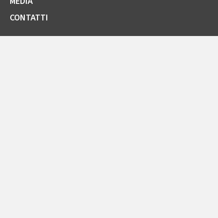
MEDIA
CONTATTI
SOCIETÀ TRASPARENTE
GARE E FORNITORI
COMUNICAZIONI ARERA
LA CARTA DELLA QUALITÀ
SPORTELLO ONLINE
AREA RISERVATA ENTI PUBBLICI