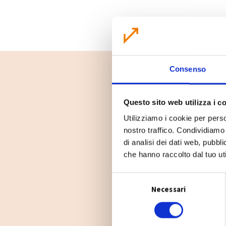
Consenso
Questo sito web utilizza i c
Utilizziamo i cookie per perso
nostro traffico. Condividiamo 
di analisi dei dati web, pubbl
che hanno raccolto dal tuo uti
S
Necessari
e
l
e