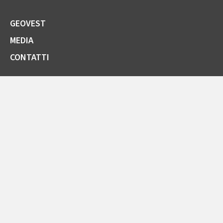
GEOVEST
MEDIA
CONTATTI
SOCIETÀ TRASPARENTE
GARE E FORNITORI
COMUNICAZIONI ARERA
LA CARTA DELLA QUALITÀ
SPORTELLO ONLINE