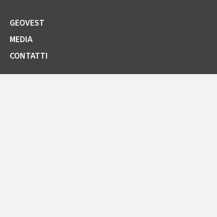
GEOVEST
MEDIA
CONTATTI
SOCIETÀ TRASPARENTE
GARE E FORNITORI
COMUNICAZIONI ARERA
LA CARTA DELLA QUALITÀ
SPORTELLO ONLINE