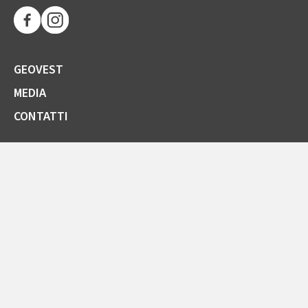
GEOVEST
MEDIA
CONTATTI
SOCIETÀ TRASPARENTE
GARE E FORNITORI
COMUNICAZIONI ARERA
LA CARTA DELLA QUALITÀ
SPORTELLO ONLINE