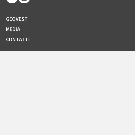
GEOVEST
MEDIA
CONTATTI
SOCIETÀ TRASPARENTE
GARE E FORNITORI
COMUNICAZIONI ARERA
LA CARTA DELLA QUALITÀ
SPORTELLO ONLINE