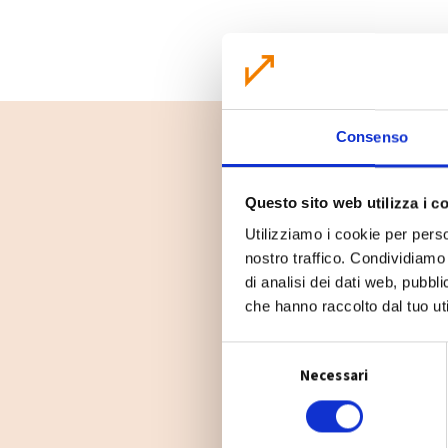
Consenso
Questo sito web utilizza i c
Utilizziamo i cookie per perso
nostro traffico. Condividiamo 
di analisi dei dati web, pubbl
che hanno raccolto dal tuo uti
S
Necessari
e
l
e