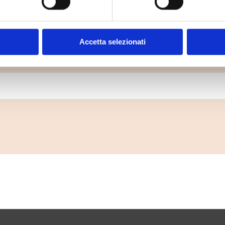
Dove lo butto?
Accetta selezionati
ttare un rifiuto? Digita il rifiuto che vuoi smaltire 