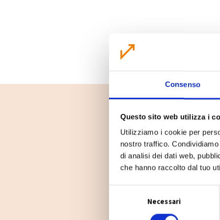
Consenso
Questo sito web utilizza i c
Utilizziamo i cookie per perso
nostro traffico. Condividiamo 
di analisi dei dati web, pubbl
che hanno raccolto dal tuo uti
S
Necessari
e
l