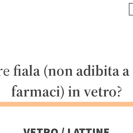
re
fiala (non adibita a
farmaci) in vetro
?
VETRO / LATTINE