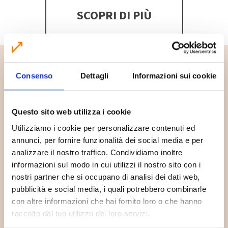
SCOPRI DI PIÙ
Consenso
Dettagli
Informazioni sui cookie
Questo sito web utilizza i cookie
Utilizziamo i cookie per personalizzare contenuti ed
annunci, per fornire funzionalità dei social media e per
analizzare il nostro traffico. Condividiamo inoltre
informazioni sul modo in cui utilizzi il nostro sito con i
nostri partner che si occupano di analisi dei dati web,
Dove lo butto?
pubblicità e social media, i quali potrebbero combinarle
con altre informazioni che hai fornito loro o che hanno
Hai un dubbio su dove buttare un rifiuto? Digita il
raccolto dal tuo utilizzo dei loro servizi.
rifiuto che vuoi smaltire per sapere dove buttarlo.