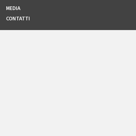
MEDIA
CONTATTI
SOCIETÀ TRASPARENTE
GARE E FORNITORI
COMUNICAZIONI ARERA
LA CARTA DELLA QUALITÀ
SPORTELLO ONLINE
AREA RISERVATA ENTI PUBBLICI