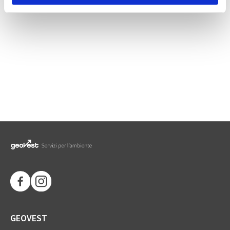
s
o
GEOVEST