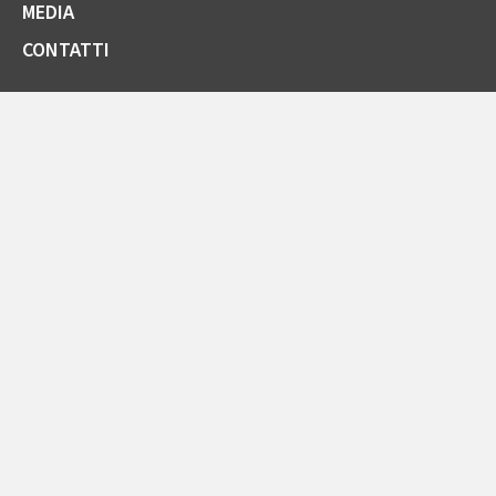
MEDIA
CONTATTI
SOCIETÀ TRASPARENTE
GARE E FORNITORI
COMUNICAZIONI ARERA
LA CARTA DELLA QUALITÀ
SPORTELLO ONLINE
AREA RISERVATA ENTI PUBBLICI