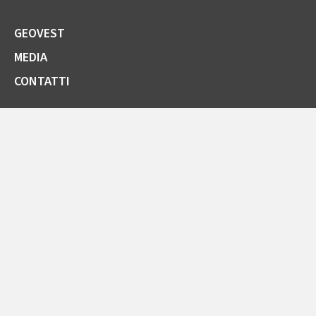
GEOVEST
MEDIA
CONTATTI
SOCIETÀ TRASPARENTE
GARE E FORNITORI
COMUNICAZIONI ARERA
LA CARTA DELLA QUALITÀ
SPORTELLO ONLINE