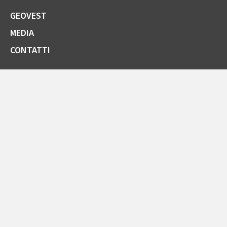
GEOVEST
MEDIA
CONTATTI
SOCIETÀ TRASPARENTE
GARE E FORNITORI
COMUNICAZIONI ARERA
LA CARTA DELLA QUALITÀ
SPORTELLO ONLINE
AREA RISERVATA ENTI PUBBLICI