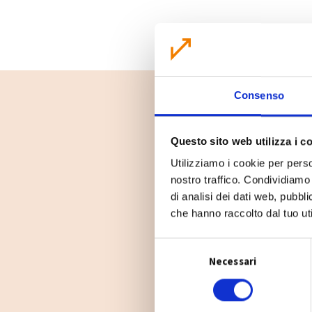
Consenso
Questo sito web utilizza i c
Utilizziamo i cookie per perso
nostro traffico. Condividiamo 
di analisi dei dati web, pubbl
che hanno raccolto dal tuo uti
S
Necessari
e
l
e