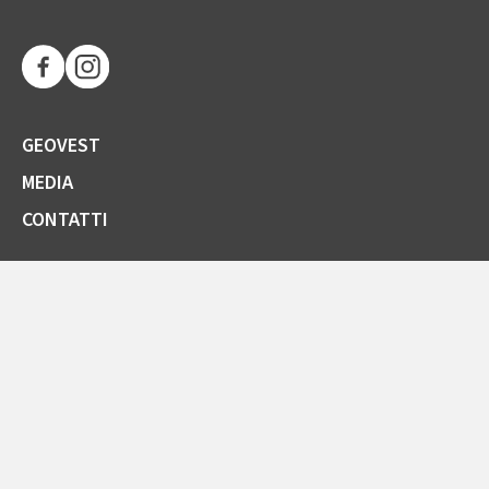
GEOVEST
MEDIA
CONTATTI
SOCIETÀ TRASPARENTE
GARE E FORNITORI
COMUNICAZIONI ARERA
LA CARTA DELLA QUALITÀ