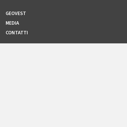
GEOVEST
MEDIA
CONTATTI
SOCIETÀ TRASPARENTE
GARE E FORNITORI
COMUNICAZIONI ARERA
LA CARTA DELLA QUALITÀ
SPORTELLO ONLINE