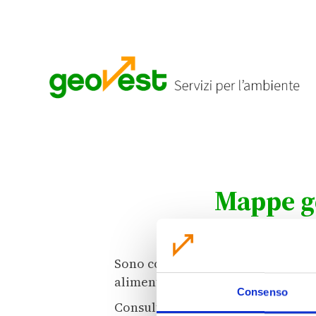
Mappe ge
Sono consultabili le mappe geoloca
alimentare esausto, organico e ve
Consenso
Consulta la mappa del tuo Comune