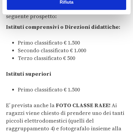
n
Rifiuta
attrezzature didattiche del valore riportato nel
s
o
seguente prospetto:
Istituti comprensivi o Direzioni didattiche:
Primo classificato € 1.500
Secondo classificato € 1.000
Terzo classificato € 500
Istituti superiori
Primo classificato € 1.500
E’ prevista anche la
FOTO CLASSE RAEE!
Ai
ragazzi viene chiesto di prendere uno dei tanti
piccoli elettrodomestici (quelli del
raggruppamento 4) e fotografalo insieme alla