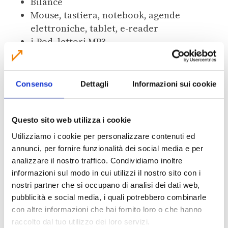
Bilance
Mouse, tastiera, notebook, agende
elettroniche, tablet, e-reader
i-Pod, lettori MP3
Calcolatrici tascabili e da tavolo,
proiettori
Telefoni, telefoni senza filo, telefoni
Consenso
Dettagli
Informazioni sui cookie
cellulari, caricabatteria
Segreterie telefoniche, fax, apparecchi
radio
Questo sito web utilizza i cookie
Videocamere, videoregistratori e
Utilizziamo i cookie per personalizzare contenuti ed
apparecchi per la riproduzione video in
annunci, per fornire funzionalità dei social media e per
genere
analizzare il nostro traffico. Condividiamo inoltre
Registratori musicali, amplificatori audio
informazioni sul modo in cui utilizzi il nostro sito con i
nostri partner che si occupano di analisi dei dati web,
Strumenti musicali elettrici ed elettronici
pubblicità e social media, i quali potrebbero combinarle
Apparecchi di illuminazione (escluse le
con altre informazioni che hai fornito loro o che hanno
lampadine a basso consumo, al neon e
raccolto dal tuo utilizzo dei loro servizi.
fluorescenti)