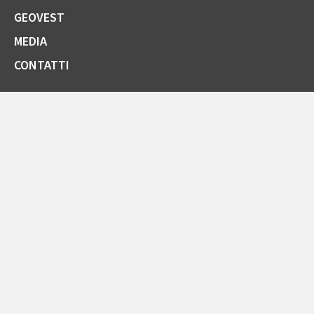
GEOVEST
MEDIA
CONTATTI
SOCIETÀ TRASPARENTE
GARE E FORNITORI
COMUNICAZIONI ARERA
LA CARTA DELLA QUALITÀ
SPORTELLO ONLINE
AREA RISERVATA ENTI PUBBLICI