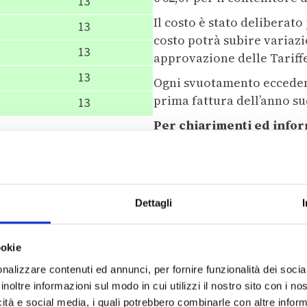
13
Il costo è stato deliberato 
13
costo potrà subire variazi
13
approvazione delle Tariff
13
Ogni svuotamento eccedent
prima fattura dell’anno su
13
Per chiarimenti ed infor
ufficiotecnico@geovest.i
Dettagli
rata annualmente e va moltiplicata per la superficie de
liberata annualmente e va moltiplicata per la superfici
ookie
ta è deliberata annualmente e va moltiplicata per il t
nalizzare contenuti ed annunci, per fornire funzionalità dei socia
inoltre informazioni sul modo in cui utilizzi il nostro sito con i n
icità e social media, i quali potrebbero combinarle con altre inform