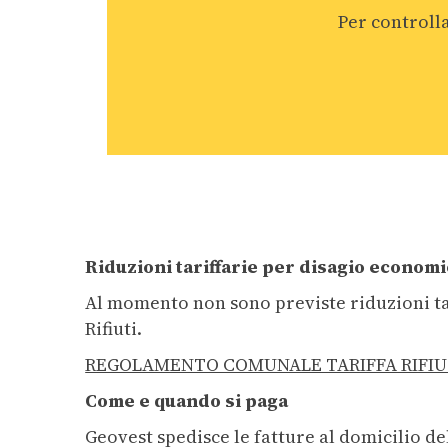
Per controlla
n
s
o
Riduzioni tariffarie per disagio econom
Al momento non sono previste riduzioni ta
Rifiuti.
REGOLAMENTO COMUNALE TARIFFA RIFIUT
Come e quando si paga
Geovest spedisce le fatture al domicilio del