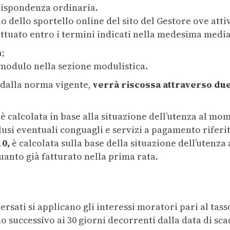
rispondenza ordinaria.
o dello sportello online del sito del Gestore ove atti
ettuato entro i termini indicati nella medesima medi
a;
 modulo nella sezione modulistica.
o dalla norma vigente,
verrà riscossa attraverso du
,
è calcolata in base alla situazione dell’utenza al mo
lusi eventuali conguagli e servizi a pagamento riferit
10,
è calcolata sulla base della situazione dell’utenz
 quanto già fatturato nella prima rata.
rsati si applicano gli interessi moratori pari al tass
o successivo ai 30 giorni decorrenti dalla data di sca