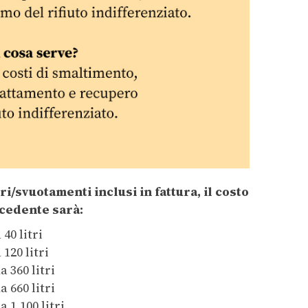
ri/svuotamenti inclusi in fattura, il costo
cedente sarà:
 40 litri
 120 litri
a 360 litri
a 660 litri
a 1.100 litri