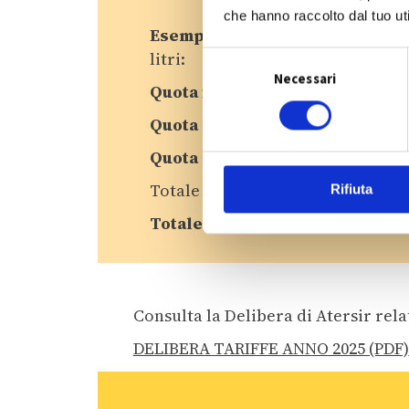
che hanno raccolto dal tuo uti
Esempio calcolo della tariffa rif
litri:
S
Necessari
e
Quota fissa
: € 0,542277 X mq. 50 =
l
Quota servizi
: € 4,960715 X mq. 5
e
z
Quota produzioni:
€ 0,0564289 x 
i
Totale Imponibile tariffa = € 27,11 
Rifiuta
o
n
Totale tariffa:
€ 304,49 + € 15,22 (
e
d
e
l
Consulta la Delibera di Atersir relat
c
o
DELIBERA TARIFFE ANNO 2025 (PDF)
n
s
e