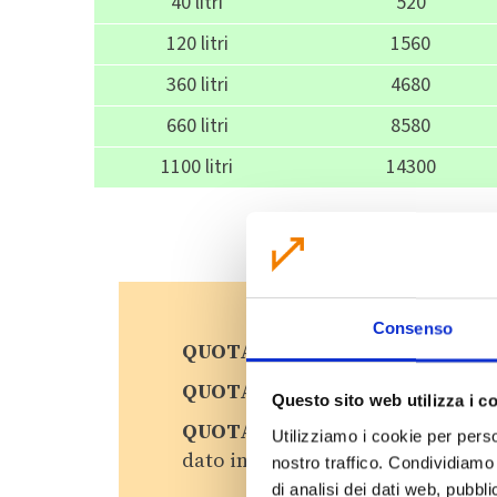
40 litri
520
120 litri
1560
360 litri
4680
660 litri
8580
1100 litri
14300
Consenso
QUOTA FISSA
: la quota è delibe
QUOTA SERVIZIO
: la quota è de
Questo sito web utilizza i c
QUOTA PRODUZIONI (*)
: la quo
Utilizziamo i cookie per perso
dato in dotazione.
nostro traffico. Condividiamo 
di analisi dei dati web, pubbl