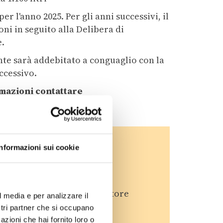
per l'anno 2025. Per gli anni successivi, il
oni in seguito alla Delibera di
e.
e sarà addebitato a conguaglio con la
ccessivo.
mazioni contattare
t
Informazioni sui cookie
i locali.
e dei locali.
otale litri/anno del contenitore
l media e per analizzare il
ostri partner che si occupano
azioni che hai fornito loro o