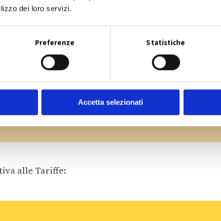
lizzo dei loro servizi.
iuti -
Anno 2025, un ufficio (categoria 11) di mq. 50 ch
Preferenze
Statistiche
€ 27,11
0 =
€ 248,04
520 litri/anno =
€ 29,34
+ € 248,04 + € 29,34 = € 304,49
Accetta selezionati
5% add. provinciale) + € 30,44 (10% IVA) =
€ 350,15
iva alle Tariffe: