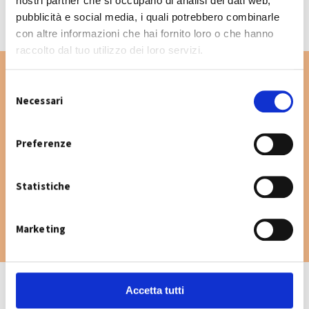
nostri partner che si occupano di analisi dei dati web,
pubblicità e social media, i quali potrebbero combinarle
con altre informazioni che hai fornito loro o che hanno
raccolto dal tuo utilizzo dei loro servizi.
S
Necessari
e
Vuoi cercare un'altra via nel Comune di
l
Anzola dell’Emilia? Digita la via e consulta il
e
Preferenze
calendario raccolta.
z
i
Statistiche
o
n
e
Marketing
d
e
l
c
Accetta tutti
o