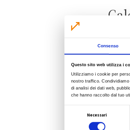
Cal
Consenso
Questo sito web utilizza i c
Utilizziamo i cookie per perso
nostro traffico. Condividiamo 
di analisi dei dati web, pubbl
che hanno raccolto dal tuo uti
S
Necessari
e
l
e