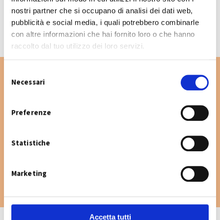
CALENDARIO RACCOLTA 2026
nostri partner che si occupano di analisi dei dati web,
pubblicità e social media, i quali potrebbero combinarle
con altre informazioni che hai fornito loro o che hanno
raccolto dal tuo utilizzo dei loro servizi.
S
Necessari
e
l
Vuoi cercare un'altra via nel Comune di
e
Preferenze
Anzola dell’Emilia? Digita la via e consulta il
z
calendario raccolta.
i
Statistiche
o
n
e
Marketing
d
e
l
c
Accetta tutti