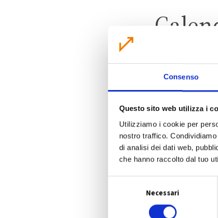
Calen
Consenso
Questo sito web utilizza i c
Utilizziamo i cookie per perso
nostro traffico. Condividiamo 
di analisi dei dati web, pubbl
che hanno raccolto dal tuo uti
S
Necessari
e
l
e