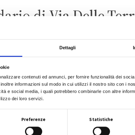
dario di
Via Delle Ter
Dettagli
ANZOLA DELL’EMILIA
ZONA 1 – CENTRO ABITAT
ookie
nalizzare contenuti ed annunci, per fornire funzionalità dei socia
inoltre informazioni sul modo in cui utilizzi il nostro sito con i n
icità e social media, i quali potrebbero combinarle con altre inform
lizzo dei loro servizi.
CALENDARIO RACCOLTA 2026
Preferenze
Statistiche