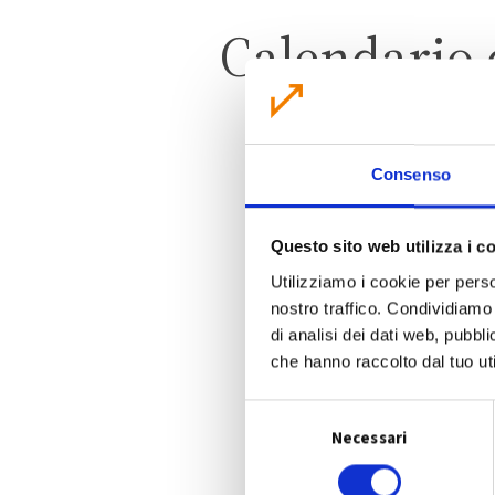
Calendario 
Consenso
Questo sito web utilizza i c
Utilizziamo i cookie per perso
nostro traffico. Condividiamo 
di analisi dei dati web, pubbl
che hanno raccolto dal tuo uti
S
Necessari
e
l
e