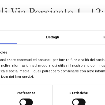
di
Via Persiceto 1 - 13;
Dettagli
ANZOLA DELL’EMILIA
ZONA 5 – FORESE
ookie
nalizzare contenuti ed annunci, per fornire funzionalità dei socia
inoltre informazioni sul modo in cui utilizzi il nostro sito con i n
icità e social media, i quali potrebbero combinarle con altre inform
lizzo dei loro servizi.
CALENDARIO RACCOLTA 2026
Preferenze
Statistiche