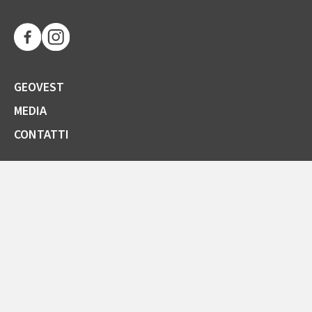
GEOVEST
MEDIA
CONTATTI
SOCIETÀ TRASPARENTE
GARE E FORNITORI
COMUNICAZIONI ARERA
LA CARTA DELLA QUALITÀ
SPORTELLO ONLINE