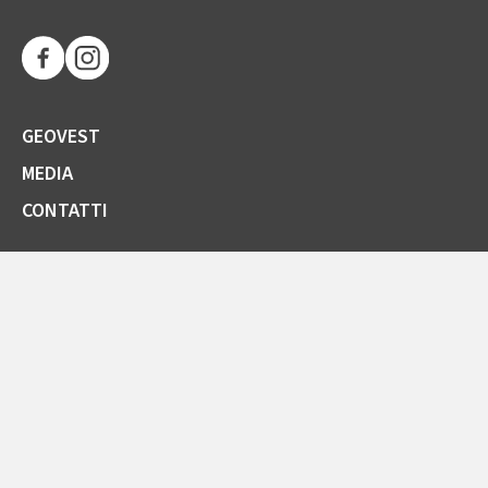
GEOVEST
MEDIA
CONTATTI
SOCIETÀ TRASPARENTE
GARE E FORNITORI
COMUNICAZIONI ARERA
LA CARTA DELLA QUALITÀ
SPORTELLO ONLINE