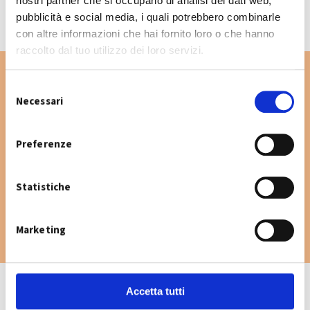
nostri partner che si occupano di analisi dei dati web,
pubblicità e social media, i quali potrebbero combinarle
con altre informazioni che hai fornito loro o che hanno
raccolto dal tuo utilizzo dei loro servizi.
S
Necessari
e
Vuoi cercare un'altra via nel Comune di
l
Calderara di Reno? Digita la via e consulta il
e
Preferenze
calendario raccolta.
z
i
Statistiche
o
n
e
Marketing
d
e
l
c
Accetta tutti
o