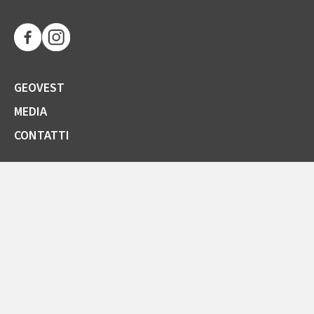
GEOVEST
MEDIA
CONTATTI
SOCIETÀ TRASPARENTE
GARE E FORNITORI
COMUNICAZIONI ARERA
LA CARTA DELLA QUALITÀ
SPORTELLO ONLINE