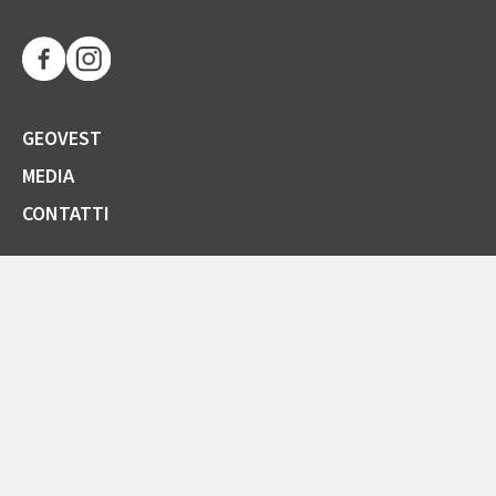
GEOVEST
MEDIA
CONTATTI
SOCIETÀ TRASPARENTE
GARE E FORNITORI
COMUNICAZIONI ARERA
LA CARTA DELLA QUALITÀ
SPORTELLO ONLINE