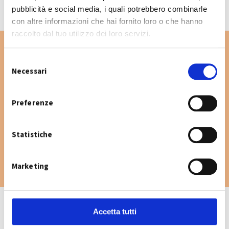
pubblicità e social media, i quali potrebbero combinarle
con altre informazioni che hai fornito loro o che hanno
raccolto dal tuo utilizzo dei loro servizi.
S
Necessari
e
Vuoi cercare un'altra via nel Comune di
l
Crevalcore? Digita la via e consulta il
e
Preferenze
calendario raccolta.
z
i
Statistiche
o
n
e
Marketing
d
e
l
c
Accetta tutti
o