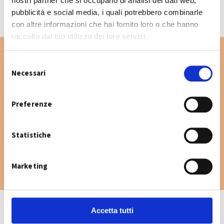
nostri partner che si occupano di analisi dei dati web,
pubblicità e social media, i quali potrebbero combinarle
con altre informazioni che hai fornito loro o che hanno
raccolto dal tuo utilizzo dei loro servizi.
S
Necessari
e
Vuoi cercare un'altra via nel Comune di
l
Crevalcore? Digita la via e consulta il
e
Preferenze
calendario raccolta.
z
i
Statistiche
o
n
e
Marketing
d
e
l
c
Accetta tutti
o