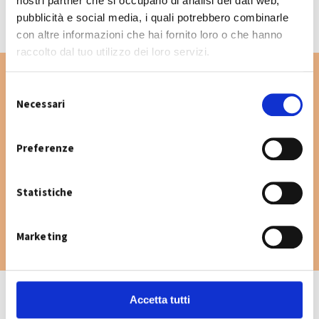
nostri partner che si occupano di analisi dei dati web,
pubblicità e social media, i quali potrebbero combinarle
con altre informazioni che hai fornito loro o che hanno
raccolto dal tuo utilizzo dei loro servizi.
S
Necessari
e
Vuoi cercare un'altra via nel Comune di
l
Finale Emilia? Digita la via e consulta il
e
Preferenze
calendario raccolta.
z
i
Statistiche
o
n
e
Marketing
d
e
l
c
Accetta tutti
o