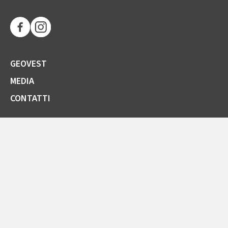
GEOVEST
MEDIA
CONTATTI
SOCIETÀ TRASPARENTE
GARE E FORNITORI
COMUNICAZIONI ARERA
LA CARTA DELLA QUALITÀ
SPORTELLO ONLINE