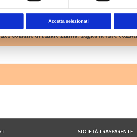
Accetta selezionati
 nel Comune di Finale Emilia? Digita la via e consul
ST
SOCIETÀ TRASPARENTE