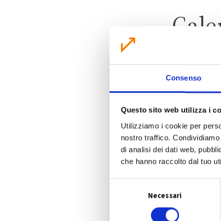
Cale
Consenso
Questo sito web utilizza i c
Utilizziamo i cookie per perso
nostro traffico. Condividiamo 
di analisi dei dati web, pubbl
che hanno raccolto dal tuo uti
S
Necessari
e
l
e