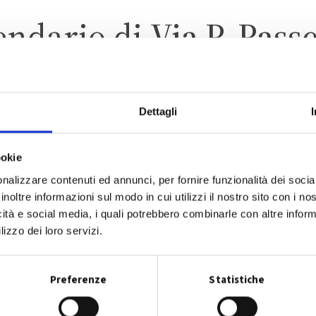
endario di
Via P. Pass
Dettagli
FINALE EMILIA
ZONA 2 – CENTRO ABITAT
ookie
nalizzare contenuti ed annunci, per fornire funzionalità dei socia
inoltre informazioni sul modo in cui utilizzi il nostro sito con i n
icità e social media, i quali potrebbero combinarle con altre inform
lizzo dei loro servizi.
CALENDARIO RACCOLTA 2026
Preferenze
Statistiche