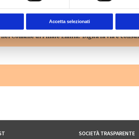
Accetta selezionati
 nel Comune di Finale Emilia? Digita la via e consul
ST
SOCIETÀ TRASPARENTE