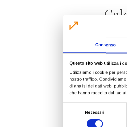
Cal
Consenso
Questo sito web utilizza i c
Utilizziamo i cookie per perso
nostro traffico. Condividiamo 
di analisi dei dati web, pubbl
che hanno raccolto dal tuo uti
S
Necessari
e
l
e