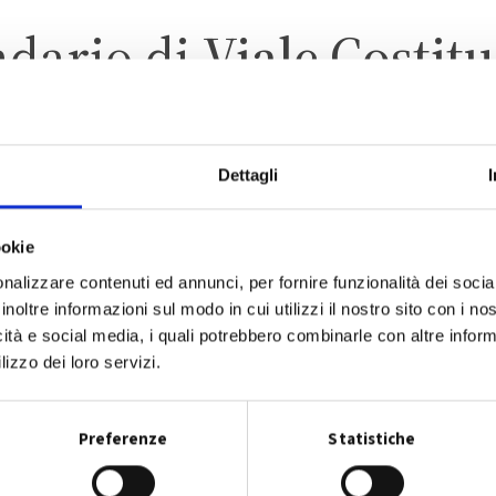
ndario di
Viale Costit
Dettagli
FINALE EMILIA
ZONA 1 – CENTRO ABITAT
ookie
nalizzare contenuti ed annunci, per fornire funzionalità dei socia
inoltre informazioni sul modo in cui utilizzi il nostro sito con i n
icità e social media, i quali potrebbero combinarle con altre inform
lizzo dei loro servizi.
CALENDARIO RACCOLTA 2026
Preferenze
Statistiche