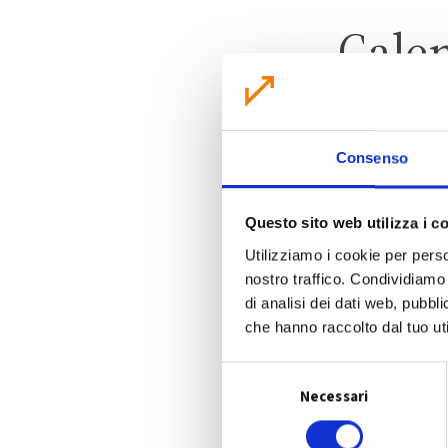
Cale
Consenso
Questo sito web utilizza i c
Utilizziamo i cookie per perso
nostro traffico. Condividiamo 
di analisi dei dati web, pubbl
che hanno raccolto dal tuo uti
S
Necessari
e
l
e