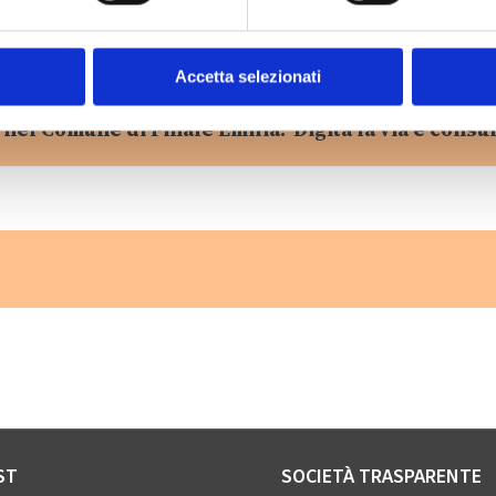
Accetta selezionati
 nel Comune di Finale Emilia? Digita la via e consul
ST
SOCIETÀ TRASPARENTE