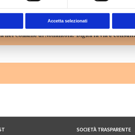
Accetta selezionati
ia nel Comune di Nonantola? Digita la via e consulta
ST
SOCIETÀ TRASPARENTE