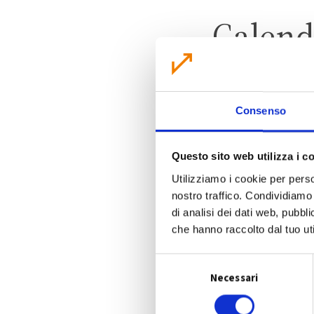
Calend
Consenso
Questo sito web utilizza i c
Utilizziamo i cookie per perso
nostro traffico. Condividiamo 
di analisi dei dati web, pubbl
che hanno raccolto dal tuo uti
S
Necessari
e
l
e