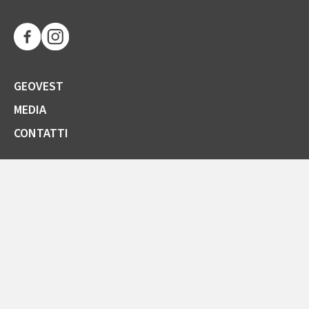
GEOVEST
MEDIA
CONTATTI
SOCIETÀ TRASPARENTE
GARE E FORNITORI
COMUNICAZIONI ARERA
LA CARTA DELLA QUALITÀ
SPORTELLO ONLINE