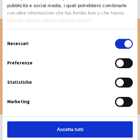
pubblicità e social media, i quali potrebbero combinarle
con altre informazioni che hai fornito loro o che hanno
raccolto dal tuo utilizzo dei loro servizi.
S
Necessari
e
Vuoi cercare un'altra via nel Comune di
l
Nonantola? Digita la via e consulta il
e
Preferenze
calendario raccolta.
z
i
Statistiche
o
n
e
Marketing
d
e
l
c
Accetta tutti
o