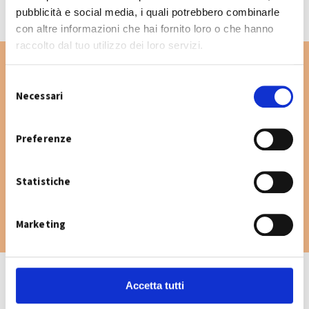
pubblicità e social media, i quali potrebbero combinarle
con altre informazioni che hai fornito loro o che hanno
raccolto dal tuo utilizzo dei loro servizi.
S
Necessari
e
Vuoi cercare un'altra via nel Comune di
l
Nonantola? Digita la via e consulta il
e
Preferenze
calendario raccolta.
z
i
Statistiche
o
n
e
Marketing
d
e
l
c
Accetta tutti
o