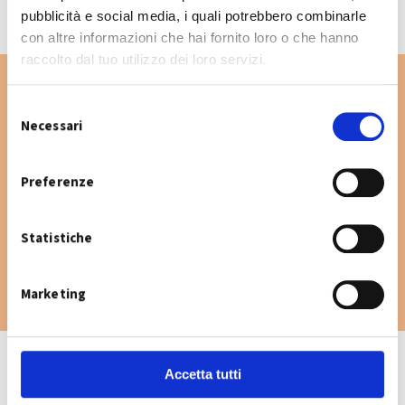
pubblicità e social media, i quali potrebbero combinarle
con altre informazioni che hai fornito loro o che hanno
raccolto dal tuo utilizzo dei loro servizi.
S
Necessari
e
Vuoi cercare un'altra via nel Comune di
l
Nonantola? Digita la via e consulta il
e
Preferenze
calendario raccolta.
z
i
Statistiche
o
n
e
Marketing
d
e
l
c
Accetta tutti
o