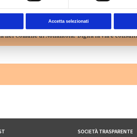
Accetta selezionati
ia nel Comune di Nonantola? Digita la via e consulta
ST
SOCIETÀ TRASPARENTE