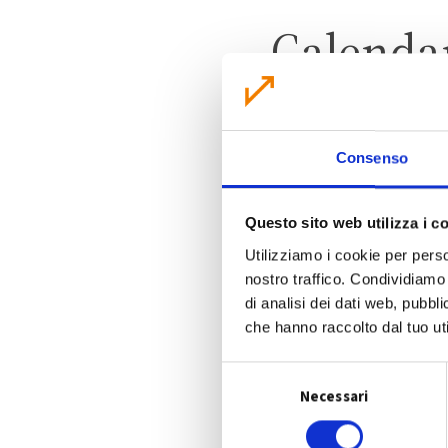
Calenda
Consenso
Questo sito web utilizza i c
Utilizziamo i cookie per perso
nostro traffico. Condividiamo 
di analisi dei dati web, pubbl
che hanno raccolto dal tuo uti
S
Necessari
e
l
e