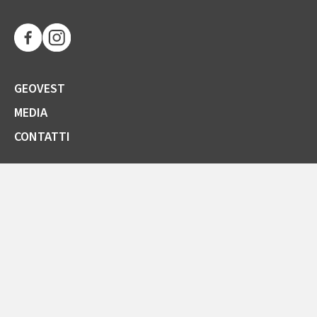
GEOVEST
MEDIA
CONTATTI
SOCIETÀ TRASPARENTE
GARE E FORNITORI
COMUNICAZIONI ARERA
LA CARTA DELLA QUALITÀ
SPORTELLO ONLINE