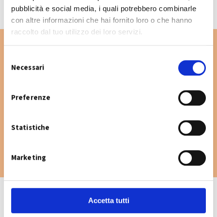
pubblicità e social media, i quali potrebbero combinarle
con altre informazioni che hai fornito loro o che hanno
raccolto dal tuo utilizzo dei loro servizi.
S
Necessari
e
Vuoi cercare un'altra via nel Comune di
l
Sant'Agata Bolognese? Digita la via e consulta
e
Preferenze
il calendario raccolta.
z
i
Statistiche
o
n
e
Marketing
d
e
l
c
Accetta tutti
o