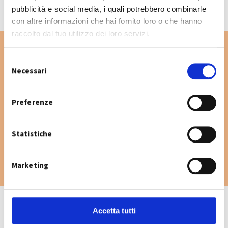
pubblicità e social media, i quali potrebbero combinarle
con altre informazioni che hai fornito loro o che hanno
raccolto dal tuo utilizzo dei loro servizi.
S
Necessari
e
Vuoi cercare un'altra via nel Comune di
l
Sant'Agata Bolognese? Digita la via e consulta
e
Preferenze
il calendario raccolta.
z
i
Statistiche
o
n
e
Marketing
d
e
l
c
Accetta tutti
o