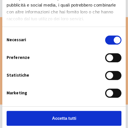
pubblicità e social media, i quali potrebbero combinarle
con altre informazioni che hai fornito loro o che hanno
raccolto dal tuo utilizzo dei loro servizi.
S
Necessari
e
Vuoi cercare un'altra via nel Comune di
l
Sant'Agata Bolognese? Digita la via e consulta
e
Preferenze
il calendario raccolta.
z
i
Statistiche
o
n
e
Marketing
d
e
l
c
Accetta tutti
o