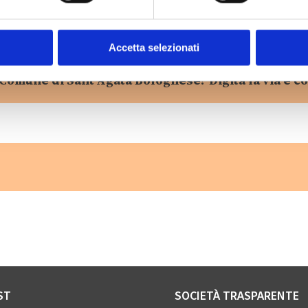
Accetta selezionati
 Comune di Sant'Agata Bolognese? Digita la via e co
ST
SOCIETÀ TRASPARENTE