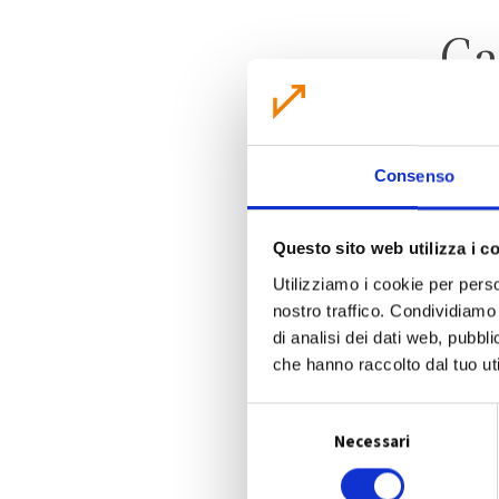
Ca
Consenso
Questo sito web utilizza i c
Utilizziamo i cookie per perso
nostro traffico. Condividiamo 
di analisi dei dati web, pubbl
che hanno raccolto dal tuo uti
S
Necessari
e
l
e