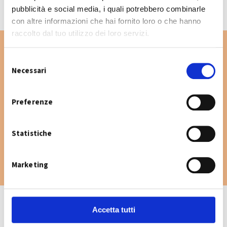
pubblicità e social media, i quali potrebbero combinarle
con altre informazioni che hai fornito loro o che hanno
raccolto dal tuo utilizzo dei loro servizi.
S
Necessari
e
Vuoi cercare un'altra via nel Comune di
l
Sant'Agata Bolognese? Digita la via e consulta
e
Preferenze
il calendario raccolta.
z
i
Statistiche
o
n
e
Marketing
d
e
l
c
Accetta tutti
o